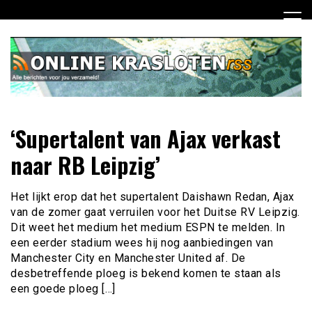
Ga
naar
de
inhoud
Dagelijks het laatste nieuws rondom online krasloten voor
Online Krasloten RSS
‘Supertalent van Ajax verkast
jou verzameld
naar RB Leipzig’
Het lijkt erop dat het supertalent Daishawn Redan, Ajax
van de zomer gaat verruilen voor het Duitse RV Leipzig.
Dit weet het medium het medium ESPN te melden. In
een eerder stadium wees hij nog aanbiedingen van
Manchester City en Manchester United af. De
desbetreffende ploeg is bekend komen te staan als
een goede ploeg […]