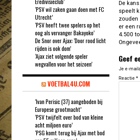
Eredivisieclub’
De kans 
‘PSV wil zaken gaan doen met FC
speelt 
Utrecht’
zouden h
‘PSV heeft twee spelers op het
er een 
oog als vervanger Bakayoko’
4.500 t
De Snor over Ajax: ‘Door rood licht
Ongevee
rijden is ook dom’
‘Ajax ziet volgende speler
Geef e
wegvallen voor het seizoen’
Je e-mail
Reactie
*
VOETBAL4U.COM
‘Ivan Perisic (37) aangeboden bij
Europese grootmacht’
‘PSV twijfelt over bod van kleine
acht miljoen euro’
‘PSG komt terug bij Ajax met bod