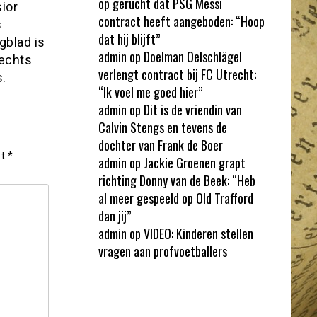
op gerucht dat PSG Messi
sior
contract heeft aangeboden: “Hoop
s
dat hij blijft”
gblad is
admin
op
Doelman Oelschlägel
lechts
verlengt contract bij FC Utrecht:
.
“Ik voel me goed hier”
admin
op
Dit is de vriendin van
Calvin Stengs en tevens de
dochter van Frank de Boer
et
*
admin
op
Jackie Groenen grapt
richting Donny van de Beek: “Heb
al meer gespeeld op Old Trafford
dan jij”
admin
op
VIDEO: Kinderen stellen
vragen aan profvoetballers