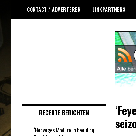
Ga
CONTACT / ADVERTEREN
LINKPARTNERS
naar
de
inhoud
Dagelijks het laatste nieuws
Online Krasloten
rondom online krasloten voor jou
RSS
verzameld
‘Fey
RECENTE BERICHTEN
seiz
‘Hedwiges Maduro in beeld bij