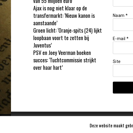
van 55 miljoen euro’
Ajax is nog niet klaar op de
transfermarkt: ‘Nieuw kanon is
Naam
*
aanstaande’
Groen licht: ‘Oranje-spits (24) lijkt
loopbaan voort te zetten bij
E-mail
*
Juventus’
PSV en Joey Veerman boeken
succes: ‘Tuchtcommissie strijkt
Site
over haar hart’
Deze website maakt gebru