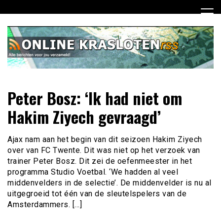
Ga
naar
de
inhoud
Dagelijks het laatste nieuws rondom online krasloten voor
Online Krasloten RSS
Peter Bosz: ‘Ik had niet om
jou verzameld
Hakim Ziyech gevraagd’
Ajax nam aan het begin van dit seizoen Hakim Ziyech
over van FC Twente. Dit was niet op het verzoek van
trainer Peter Bosz. Dit zei de oefenmeester in het
programma Studio Voetbal. ‘We hadden al veel
middenvelders in de selectie’. De middenvelder is nu al
uitgegroeid tot één van de sleutelspelers van de
Amsterdammers. […]