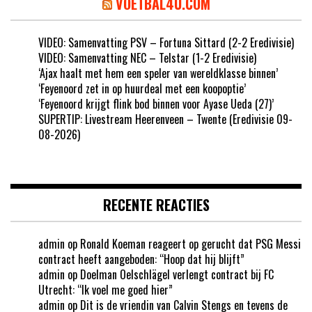
VOETBAL4U.COM
VIDEO: Samenvatting PSV – Fortuna Sittard (2-2 Eredivisie)
VIDEO: Samenvatting NEC – Telstar (1-2 Eredivisie)
‘Ajax haalt met hem een speler van wereldklasse binnen’
‘Feyenoord zet in op huurdeal met een koopoptie’
‘Feyenoord krijgt flink bod binnen voor Ayase Ueda (27)’
SUPERTIP: Livestream Heerenveen – Twente (Eredivisie 09-
08-2026)
RECENTE REACTIES
admin
op
Ronald Koeman reageert op gerucht dat PSG Messi
contract heeft aangeboden: “Hoop dat hij blijft”
admin
op
Doelman Oelschlägel verlengt contract bij FC
Utrecht: “Ik voel me goed hier”
admin
op
Dit is de vriendin van Calvin Stengs en tevens de