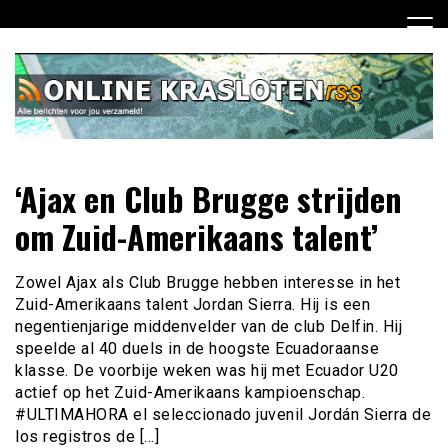
Ga
naar
de
inhoud
Dagelijks het laatste nieuws rondom online krasloten voor
Online Krasloten RSS
‘Ajax en Club Brugge strijden
jou verzameld
om Zuid-Amerikaans talent’
Zowel Ajax als Club Brugge hebben interesse in het
Zuid-Amerikaans talent Jordan Sierra. Hij is een
negentienjarige middenvelder van de club Delfin. Hij
speelde al 40 duels in de hoogste Ecuadoraanse
klasse. De voorbije weken was hij met Ecuador U20
actief op het Zuid-Amerikaans kampioenschap.
#ULTIMAHORA el seleccionado juvenil Jordán Sierra de
los registros de […]