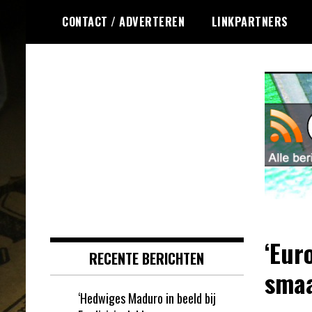
Ga
CONTACT / ADVERTEREN
LINKPARTNERS
naar
de
inhoud
Dagelijks het laatste nieuws
Online Krasloten
rondom online krasloten voor jou
RSS
verzameld
‘Eur
RECENTE BERICHTEN
smaa
‘Hedwiges Maduro in beeld bij