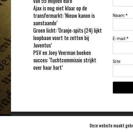
van 55 miljoen euro’
Ajax is nog niet klaar op de
transfermarkt: ‘Nieuw kanon is
Naam
*
aanstaande’
Groen licht: ‘Oranje-spits (24) lijkt
loopbaan voort te zetten bij
E-mail
*
Juventus’
PSV en Joey Veerman boeken
succes: ‘Tuchtcommissie strijkt
Site
over haar hart’
Deze website maakt gebru