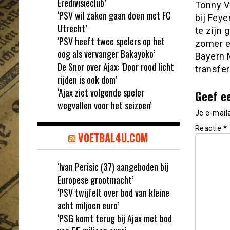
Eredivisieclub’
Tonny Vi
‘PSV wil zaken gaan doen met FC
bij Fey
Utrecht’
te zijn
‘PSV heeft twee spelers op het
zomer e
oog als vervanger Bakayoko’
Bayern 
De Snor over Ajax: ‘Door rood licht
transfe
rijden is ook dom’
‘Ajax ziet volgende speler
Geef e
wegvallen voor het seizoen’
Je e-mail
Reactie
*
VOETBAL4U.COM
‘Ivan Perisic (37) aangeboden bij
Europese grootmacht’
‘PSV twijfelt over bod van kleine
acht miljoen euro’
‘PSG komt terug bij Ajax met bod