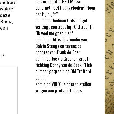
op gerucht dat PSG Messi
contract
contract heeft aangeboden: “Hoop
 wakker
dat hij blijft”
 deze
admin
op
Doelman Oelschlägel
 Roma,
verlengt contract bij FC Utrecht:
 een
“Ik voel me goed hier”
admin
op
Dit is de vriendin van
Calvin Stengs en tevens de
dochter van Frank de Boer
et
*
admin
op
Jackie Groenen grapt
richting Donny van de Beek: “Heb
al meer gespeeld op Old Trafford
dan jij”
admin
op
VIDEO: Kinderen stellen
vragen aan profvoetballers