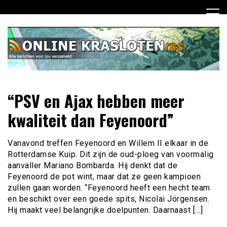
Ga
naar
de
inhoud
Dagelijks het laatste nieuws rondom online krasloten voor
Online Krasloten RSS
“PSV en Ajax hebben meer
jou verzameld
kwaliteit dan Feyenoord”
Vanavond treffen Feyenoord en Willem II elkaar in de
Rotterdamse Kuip. Dit zijn de oud-ploeg van voormalig
aanvaller Mariano Bombarda. Hij denkt dat de
Feyenoord de pot wint, maar dat ze geen kampioen
zullen gaan worden. “Feyenoord heeft een hecht team
en beschikt over een goede spits, Nicolai Jörgensen.
Hij maakt veel belangrijke doelpunten. Daarnaast […]