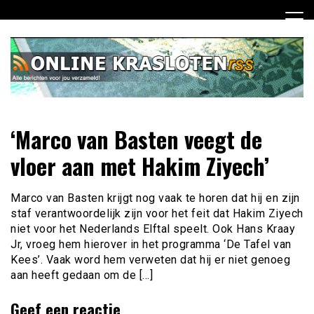
Ga
naar
de
inhoud
Dagelijks het laatste nieuws rondom online krasloten voor
Online Krasloten RSS
‘Marco van Basten veegt de
jou verzameld
vloer aan met Hakim Ziyech’
Marco van Basten krijgt nog vaak te horen dat hij en zijn
staf verantwoordelijk zijn voor het feit dat Hakim Ziyech
niet voor het Nederlands Elftal speelt. Ook Hans Kraay
Jr, vroeg hem hierover in het programma ‘De Tafel van
Kees’. Vaak word hem verweten dat hij er niet genoeg
aan heeft gedaan om de […]
Geef een reactie