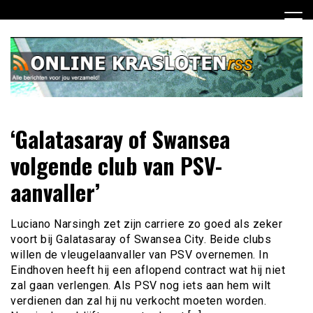
Ga
naar
de
inhoud
Dagelijks het laatste nieuws rondom online krasloten voor
Online Krasloten RSS
‘Galatasaray of Swansea
jou verzameld
volgende club van PSV-
aanvaller’
Luciano Narsingh zet zijn carriere zo goed als zeker
voort bij Galatasaray of Swansea City. Beide clubs
willen de vleugelaanvaller van PSV overnemen. In
Eindhoven heeft hij een aflopend contract wat hij niet
zal gaan verlengen. Als PSV nog iets aan hem wilt
verdienen dan zal hij nu verkocht moeten worden.