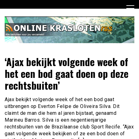
Ga
naar
de
inhoud
Dagelijks het laatste nieuws rondom online krasloten voor
Online Krasloten RSS
‘Ajax bekijkt volgende week of
jou verzameld
het een bod gaat doen op deze
rechtsbuiten’
Ajax bekijkt volgende week of het een bod gaat
uitbrengen op Everton Felipe de Oliveira Silva. Dit
claimt de man die hem al jaren bijstaat, genaamd
Marineu Barros. Silva is een negentienjarige
rechtsbuiten van de Brazilaanse club Sport Recife. “Ajax
gaat volgende week bekijken of ze een bod doen of