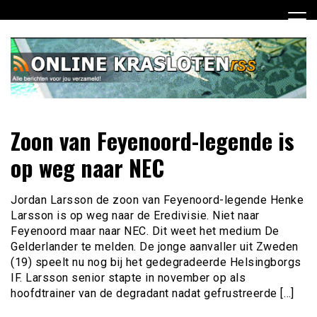
Ga
naar
de
inhoud
Dagelijks het laatste nieuws rondom online krasloten voor
Online Krasloten RSS
Zoon van Feyenoord-legende is
jou verzameld
op weg naar NEC
Jordan Larsson de zoon van Feyenoord-legende Henke
Larsson is op weg naar de Eredivisie. Niet naar
Feyenoord maar naar NEC. Dit weet het medium De
Gelderlander te melden. De jonge aanvaller uit Zweden
(19) speelt nu nog bij het gedegradeerde Helsingborgs
IF. Larsson senior stapte in november op als
hoofdtrainer van de degradant nadat gefrustreerde […]