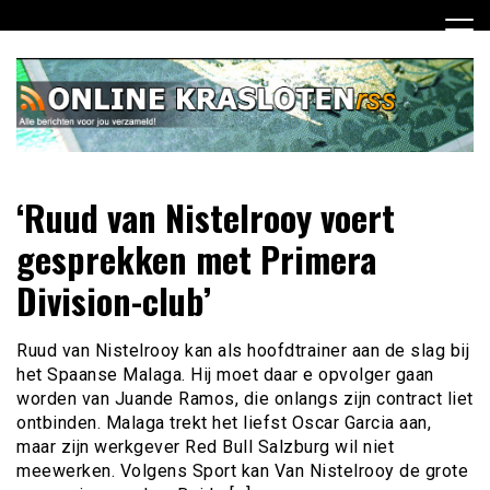
Ga
naar
de
inhoud
Dagelijks het laatste nieuws rondom online krasloten voor
Online Krasloten RSS
‘Ruud van Nistelrooy voert
jou verzameld
gesprekken met Primera
Division-club’
Ruud van Nistelrooy kan als hoofdtrainer aan de slag bij
het Spaanse Malaga. Hij moet daar e opvolger gaan
worden van Juande Ramos, die onlangs zijn contract liet
ontbinden. Malaga trekt het liefst Oscar Garcia aan,
maar zijn werkgever Red Bull Salzburg wil niet
meewerken. Volgens Sport kan Van Nistelrooy de grote