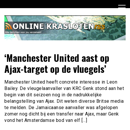
Ga
naar
de
inhoud
Dagelijks het laatste nieuws rondom online krasloten voor
Online Krasloten RSS
‘Manchester United aast op
jou verzameld
Ajax-target op de vluegels’
Manchester United heeft concrete interesse in Leon
Bailey. De vleugelaanvaller van KRC Genk stond aan het
begin van dit seizoen nog in de nadrukkelijke
belangstelling van Ajax. Dit weten diverse Britse media
te melden. De Jamaicaanse aanvaller was afgelopen
zomer nog dicht bij een transfer naar Ajax, maar Genk
vond het Amsterdamse bod van elf […]