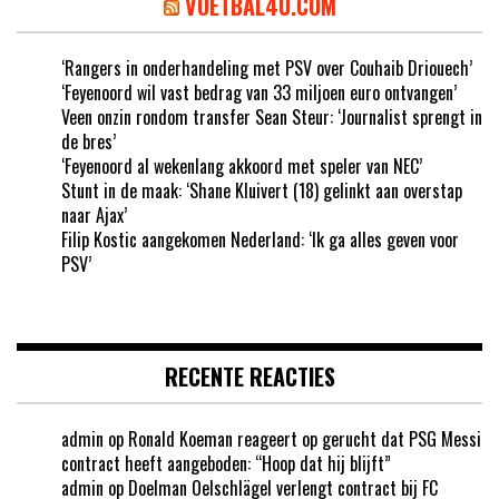
VOETBAL4U.COM
‘Rangers in onderhandeling met PSV over Couhaib Driouech’
‘Feyenoord wil vast bedrag van 33 miljoen euro ontvangen’
Veen onzin rondom transfer Sean Steur: ‘Journalist sprengt in
de bres’
‘Feyenoord al wekenlang akkoord met speler van NEC’
Stunt in de maak: ‘Shane Kluivert (18) gelinkt aan overstap
naar Ajax’
Filip Kostic aangekomen Nederland: ‘Ik ga alles geven voor
PSV’
RECENTE REACTIES
admin
op
Ronald Koeman reageert op gerucht dat PSG Messi
contract heeft aangeboden: “Hoop dat hij blijft”
admin
op
Doelman Oelschlägel verlengt contract bij FC