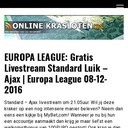
Ga
naar
de
inhoud
Dagelijks het laatste nieuws rondom online krasloten voor
Online Krasloten RSS
EUROPA LEAGUE: Gratis
jou verzameld
Livestream Standard Luik –
Ajax | Europa League 08-12-
2016
Standard – Ajax livestream om 21.05uur. Wil jij deze
kraker op een nog intensere manier beleven? Neem dan
eens een kijkje bij MyBet,com! Wanneer je nu bij hun
een accountje aanmaakt dan krijg je maar liefst een
welkomstbonus van 100EURO gestort! Ook krijg je dan