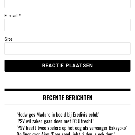
E-mail
*
Site
RECENTE BERICHTEN
‘Hedwiges Maduro in beeld bij Eredivisieclub’
‘PSV wil zaken gaan doen met FC Utrecht’
‘PSV heeft twee spelers op het oog als vervanger Bakayoko’
De Snor over Ajax: ‘Door rood licht rijden is ook dom’