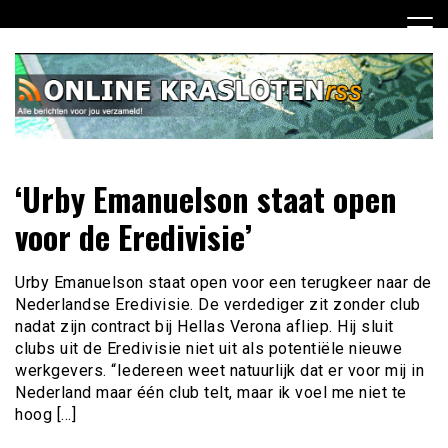
Ga
naar
de
inhoud
Dagelijks het laatste nieuws rondom online krasloten voor
Online Krasloten RSS
‘Urby Emanuelson staat open
jou verzameld
voor de Eredivisie’
Urby Emanuelson staat open voor een terugkeer naar de
Nederlandse Eredivisie. De verdediger zit zonder club
nadat zijn contract bij Hellas Verona afliep. Hij sluit
clubs uit de Eredivisie niet uit als potentiële nieuwe
werkgevers. “Iedereen weet natuurlijk dat er voor mij in
Nederland maar één club telt, maar ik voel me niet te
hoog […]