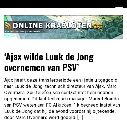
Ga
naar
de
inhoud
Dagelijks het laatste nieuws rondom online krasloten voor
Online Krasloten RSS
‘Ajax wilde Luuk de Jong
jou verzameld
overnemen van PSV’
Ajax heeft deze transferperiode een lijntje uitgegooid
naar Luuk de Jong. technisch directeur van Ajax, Marc
Overmars, zou telefonisch contact met hem hebben
opgenomen. Dit laat technisch manager Marcel Brands
van PSV weten aan FC Afkicken. ”Ik begreep laatst van
Luuk de Jong dat hij, de avond voordat hij bijtekende,
door Marc Overmars werd gebeld. […]