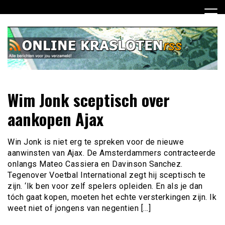
Ga
naar
de
inhoud
Dagelijks het laatste nieuws rondom online krasloten voor
Online Krasloten RSS
Wim Jonk sceptisch over
jou verzameld
aankopen Ajax
Win Jonk is niet erg te spreken voor de nieuwe
aanwinsten van Ajax. De Amsterdammers contracteerde
onlangs Mateo Cassiera en Davinson Sanchez.
Tegenover Voetbal International zegt hij sceptisch te
zijn. ‘Ik ben voor zelf spelers opleiden. En als je dan
tóch gaat kopen, moeten het echte versterkingen zijn. Ik
weet niet of jongens van negentien […]