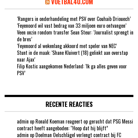
VOETBAL4U.COM
‘Rangers in onderhandeling met PSV over Couhaib Driouech’
‘Feyenoord wil vast bedrag van 33 miljoen euro ontvangen’
Veen onzin rondom transfer Sean Steur: ‘Journalist sprengt in
de bres’
‘Feyenoord al wekenlang akkoord met speler van NEC’
Stunt in de maak: ‘Shane Kluivert (18) gelinkt aan overstap
naar Ajax’
Filip Kostic aangekomen Nederland: ‘Ik ga alles geven voor
PSV’
RECENTE REACTIES
admin
op
Ronald Koeman reageert op gerucht dat PSG Messi
contract heeft aangeboden: “Hoop dat hij blijft”
admin
op
Doelman Oelschlägel verlengt contract bij FC