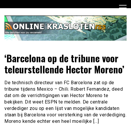
Ga
naar
de
inhoud
Dagelijks het laatste nieuws rondom online krasloten voor
Online Krasloten RSS
‘Barcelona op de tribune voor
jou verzameld
teleurstellende Hector Moreno’
De technisch directeur van FC Barcelona zat op de
tribune tijdens Mexico – Chili. Robert Fernandez, deed
dat om de verrichtigingen van Hector Moreno te
bekijken. Dit weet ESPN te melden. De centrale
verdediger zou op een lijst van mogelijke kandidaten
staan bij Barcelona voor versterking van de verdediging.
Moreno kende echter een heel moeilijke […]