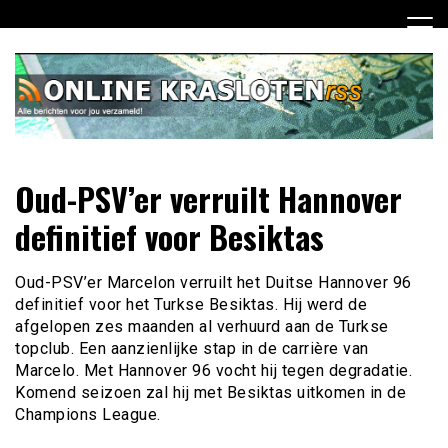
Ga
naar
de
inhoud
Dagelijks het laatste nieuws rondom online krasloten voor
Online Krasloten RSS
Oud-PSV’er verruilt Hannover
jou verzameld
definitief voor Besiktas
Oud-PSV’er Marcelon verruilt het Duitse Hannover 96
definitief voor het Turkse Besiktas. Hij werd de
afgelopen zes maanden al verhuurd aan de Turkse
topclub. Een aanzienlijke stap in de carrière van
Marcelo. Met Hannover 96 vocht hij tegen degradatie.
Komend seizoen zal hij met Besiktas uitkomen in de
Champions League.