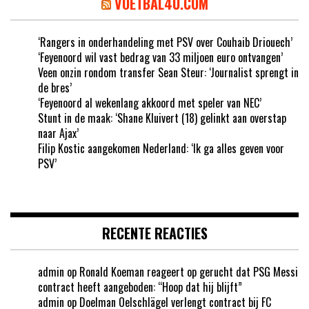
VOETBAL4U.COM
‘Rangers in onderhandeling met PSV over Couhaib Driouech’
‘Feyenoord wil vast bedrag van 33 miljoen euro ontvangen’
Veen onzin rondom transfer Sean Steur: ‘Journalist sprengt in
de bres’
‘Feyenoord al wekenlang akkoord met speler van NEC’
Stunt in de maak: ‘Shane Kluivert (18) gelinkt aan overstap
naar Ajax’
Filip Kostic aangekomen Nederland: ‘Ik ga alles geven voor
PSV’
RECENTE REACTIES
admin
op
Ronald Koeman reageert op gerucht dat PSG Messi
contract heeft aangeboden: “Hoop dat hij blijft”
admin
op
Doelman Oelschlägel verlengt contract bij FC